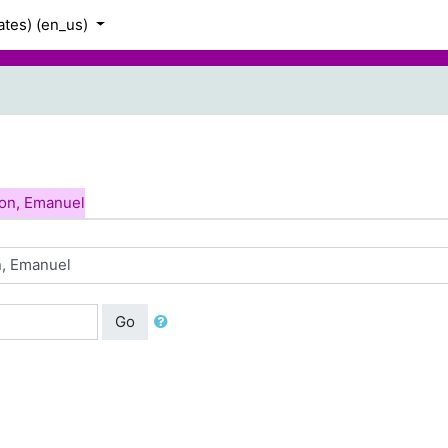
tes) ‎(en_us)‎
lon, Emanuel
Go