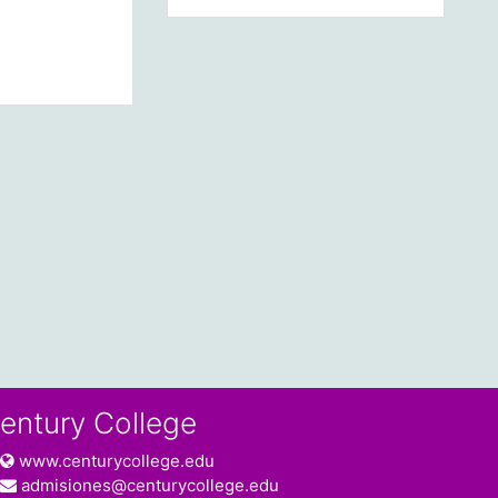
entury College
www.centurycollege.edu
admisiones@centurycollege.edu