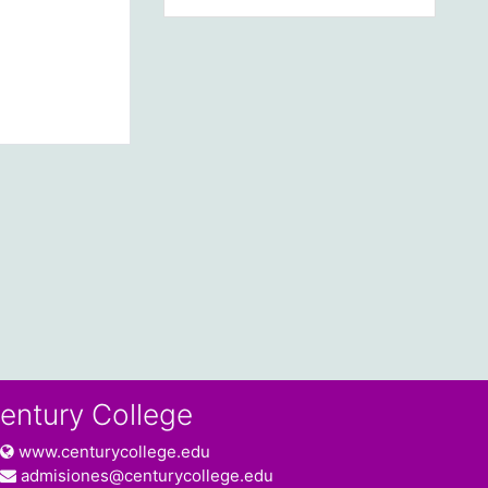
entury College
www.centurycollege.edu
admisiones@centurycollege.edu