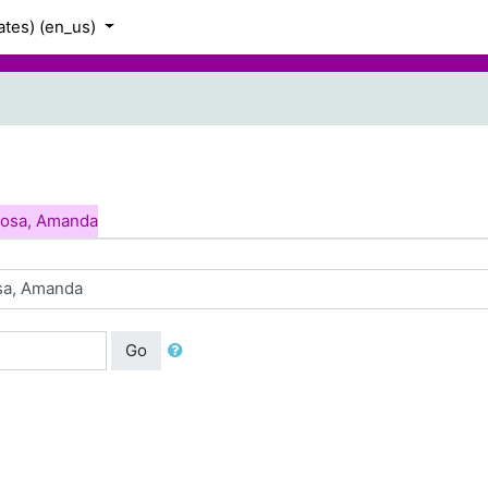
tes) ‎(en_us)‎
Rosa, Amanda
Go