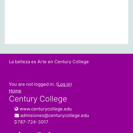
La belleza es Arte en Century College
You are not logged in. (
Log in
)
Home
Century College
www.centurycollege.edu
admisiones@centurycollege.edu
787-724-3017
https://www.facebook.com/centurycollegepr
https://twitter.com/century_college
https://www.instagram.com/centurycolleg
www.centurycollege.edu